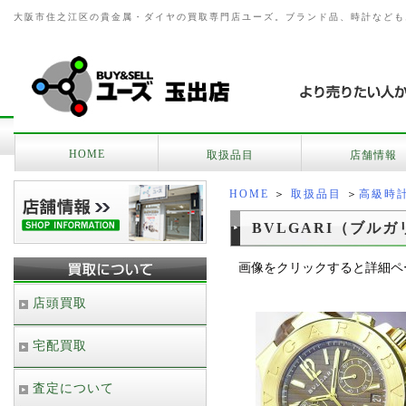
大阪市住之江区の貴金属・ダイヤの買取専門店ユーズ。ブランド品、時計なども
HOME
取扱品目
店舗情報
HOME
＞
取扱品目
＞
高級時
BVLGARI（ブルガ
画像をクリックすると詳細ペ
店頭買取
宅配買取
査定について