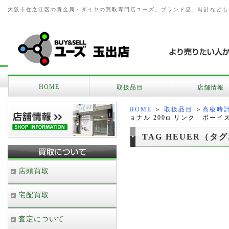
大阪市住之江区の貴金属・ダイヤの買取専門店ユーズ。ブランド品、時計なども
HOME
取扱品目
店舗情報
HOME
＞
取扱品目
＞
高級時
ョナル 200m リンク ボーイ
TAG HEUER（タ
店頭買取
宅配買取
査定について