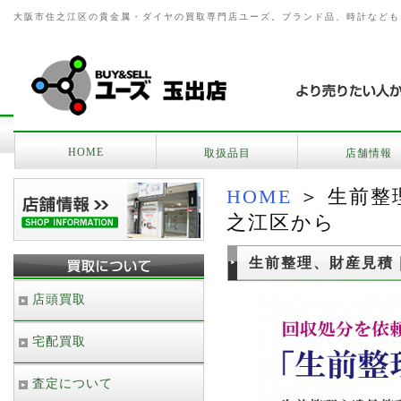
大阪市住之江区の貴金属・ダイヤの買取専門店ユーズ。ブランド品、時計なども
HOME
取扱品目
店舗情報
HOME
＞ 生前整
之江区から
生前整理、財産見積
店頭買取
宅配買取
査定について