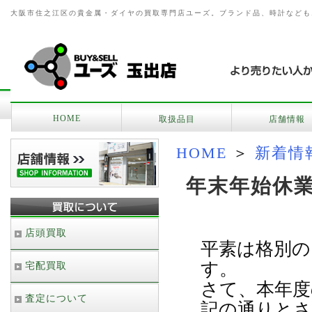
大阪市住之江区の貴金属・ダイヤの買取専門店ユーズ。ブランド品、時計なども
HOME
取扱品目
店舗情報
HOME
＞
新着情
年末年始休
店頭買取
平素は格別の
す。
宅配買取
さて、本年度
査定について
記の通りと