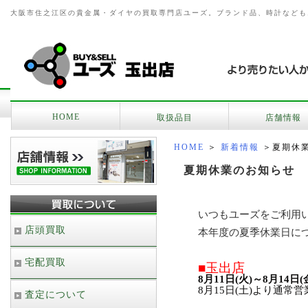
大阪市住之江区の貴金属・ダイヤの買取専門店ユーズ。ブランド品、時計なども
HOME
取扱品目
店舗情報
HOME
＞
新着情報
＞夏期休
夏期休業のお知らせ
いつもユーズをご利用
店頭買取
本年度の夏季休業日に
宅配買取
■玉出店
8月11日(火)～8月14日
8月15日(土)より通常
査定について